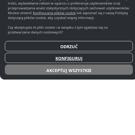
treści, wyświetlania reklam w oparciu o preferencje użytkowników oraz
przeprowadzania analiz statystycznych dotyczących zachowań użytkowników.
Możesz zmienić
Konfiguracja plików cookie
lub zapoznać się z naszą Polityką
dotyczącą plików cookie, aby uzyskać więcej informacji.
Czy akceptujesz te pliki cookie i w związku z tym zgadzasz się na
przetwarzanie danych osobowych?
A
A
ODRZUĆ
KONFIGURUJ
AKCEPTUJ WSZYSTKIE