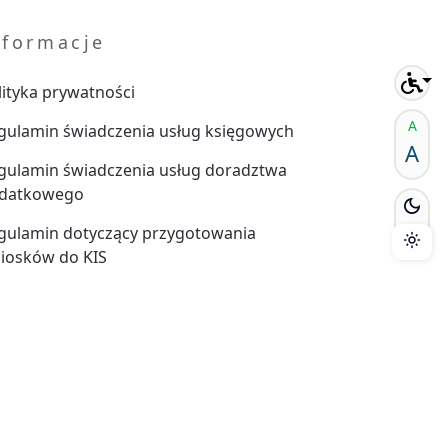
nformacje
lityka prywatności
A
gulamin świadczenia usług księgowych
A
gulamin świadczenia usług doradztwa
datkowego
gulamin dotyczący przygotowania
iosków do KIS
gulamin rozliczenia rocznego PIT
gulamin sprzedaży usług online
gulamin odstąpienia od umowy
gulamin reklamacji