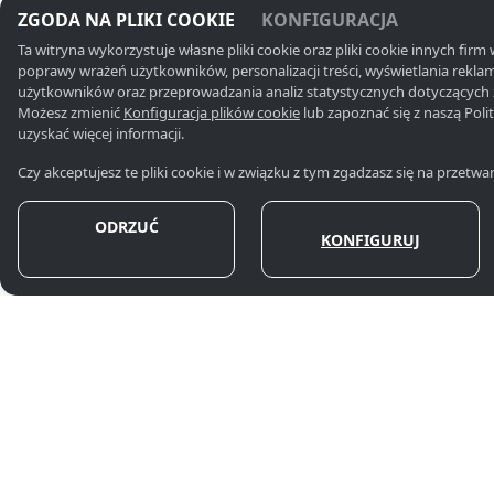
ZGODA NA PLIKI COOKIE
KONFIGURACJA
Kontakt
Ta witryna wykorzystuje własne pliki cookie oraz pliki cookie innych firm 
poprawy wrażeń użytkowników, personalizacji treści, wyświetlania reklam
użytkowników oraz przeprowadzania analiz statystycznych dotyczącyc
+48 519 420 79
Możesz zmienić
Konfiguracja plików cookie
lub zapoznać się z naszą Poli
uzyskać więcej informacji.
074 064, +48 6
Czy akceptujesz te pliki cookie i w związku z tym zgadzasz się na przet
+48 58 600 84 
550 022
UL. 3 MAJA 33
,
81-743
ODRZUĆ
KONFIGURUJ
SOPOT
biuro@partner
kancelaria@par
ZOBACZ NA MAPIE
partnerzy@par
Godziny otwarc